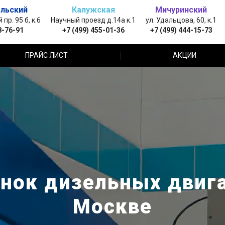
льский
Калужская
Мичуринский
пр. 95 б, к.6
Научный проезд д.14а к.1
ул. Удальцова, 60, к.1
8-76-91
+7 (499) 455-01-36
+7 (499) 444-15-73
ПРАЙС ЛИСТ
АКЦИИ
нок дизельных двига
Москве