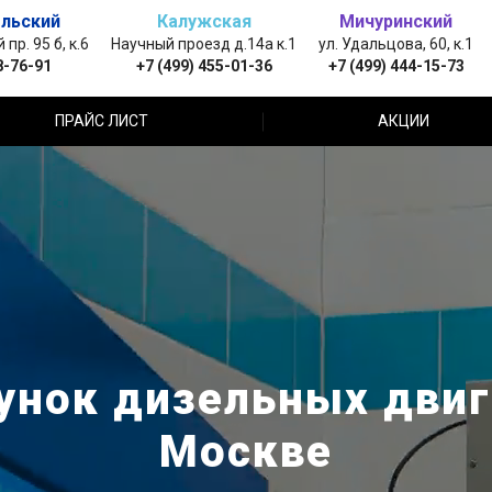
льский
Калужская
Мичуринский
пр. 95 б, к.6
Научный проезд д.14а к.1
ул. Удальцова, 60, к.1
8-76-91
+7 (499) 455-01-36
+7 (499) 444-15-73
ПРАЙС ЛИСТ
АКЦИИ
унок дизельных двига
Москве