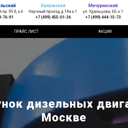
льский
Калужская
Мичуринский
пр. 95 б, к.6
Научный проезд д.14а к.1
ул. Удальцова, 60, к.1
8-76-91
+7 (499) 455-01-36
+7 (499) 444-15-73
ПРАЙС ЛИСТ
АКЦИИ
нок дизельных двига
Москве