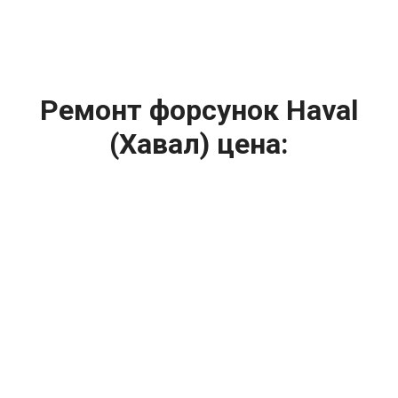
Ремонт форсунок Haval
(Хавал) цена:
Ремонт форсунок
От 6900
₽
Ремонт форсунок дизельных двигателей
От 4000
₽
Замена форсунок
От 4000
₽
Замена форсунок дизеля
От 4000
₽
Чистка форсунок