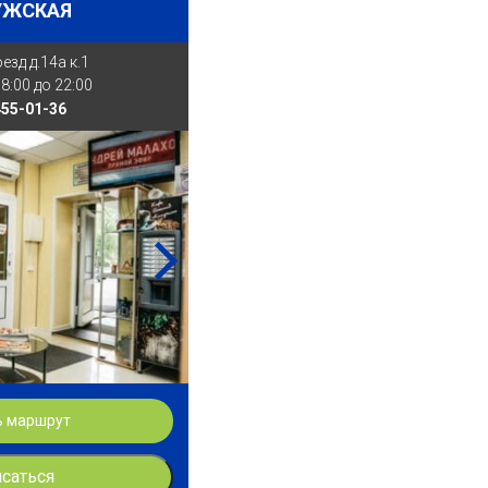
УЖСКАЯ
зд д.14а к.1
8:00 до 22:00
455-01-36
ь маршрут
исаться