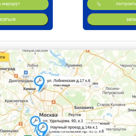
ь маршрут
построит
исаться
зап