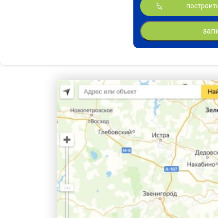
построит
зап