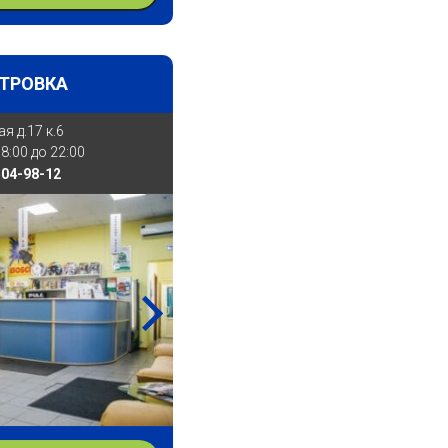
ТРОВКА
я д.17 к.6
8:00 до 22:00
504-98-12