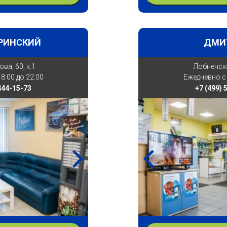
РИНСКИЙ
ДМИ
ова, 60, к.1
Лобненска
8:00 до 22:00
Ежедневно с 
 444-15-73
+7 (499) 