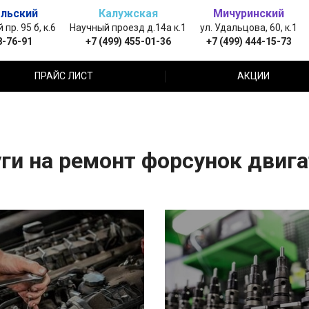
льский
Калужская
Мичуринский
пр. 95 б, к.6
Научный проезд д.14а к.1
ул. Удальцова, 60, к.1
8-76-91
+7 (499) 455-01-36
+7 (499) 444-15-73
ПРАЙС ЛИСТ
АКЦИИ
ги на ремонт форсунок двиг