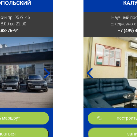
ОПОЛЬСКИЙ
КАЛ
й пр. 95 б, к.6
Научный прое
8:00 до 22:00
Ежедневно с 
 288-76-91
+7 (499) 
ь маршрут
построит
исаться
зап