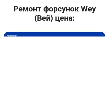
Ремонт форсунок Wey
(Вей) цена:
Ремонт форсунок
От 6900
₽
Ремонт форсунок дизельных двигателей
От 4000
₽
Замена форсунок
От 4000
₽
Замена форсунок дизеля
От 4000
₽
Чистка форсунок
От 4000
₽
Промывка форсунок
От 1400
₽
Диагностика форсунок