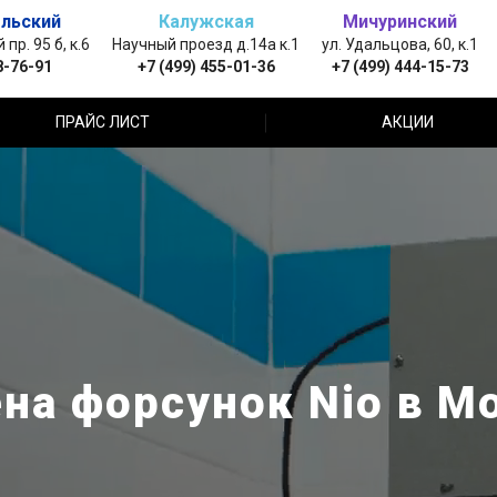
льский
Калужская
Мичуринский
пр. 95 б, к.6
Научный проезд д.14а к.1
ул. Удальцова, 60, к.1
8-76-91
+7 (499) 455-01-36
+7 (499) 444-15-73
ПРАЙС ЛИСТ
АКЦИИ
на форсунок Nio в М