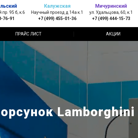
льский
Калужская
Мичуринский
пр. 95 б, к.6
Научный проезд д.14а к.1
ул. Удальцова, 60, к.1
8-76-91
+7 (499) 455-01-36
+7 (499) 444-15-73
ПРАЙС ЛИСТ
АКЦИИ
орсунок Lamborghini