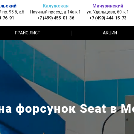
льский
Калужская
Мичуринский
пр. 95 б, к.6
Научный проезд д.14а к.1
ул. Удальцова, 60, к.1
8-76-91
+7 (499) 455-01-36
+7 (499) 444-15-73
ПРАЙС ЛИСТ
АКЦИИ
на форсунок Seat в М