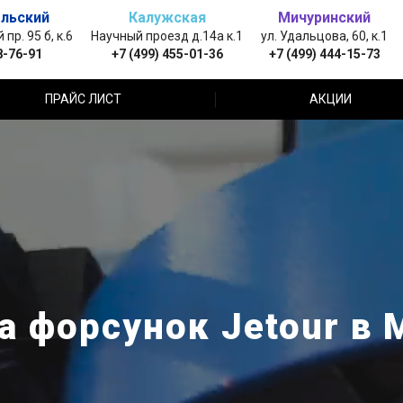
льский
Калужская
Мичуринский
пр. 95 б, к.6
Научный проезд д.14а к.1
ул. Удальцова, 60, к.1
8-76-91
+7 (499) 455-01-36
+7 (499) 444-15-73
ПРАЙС ЛИСТ
АКЦИИ
а форсунок Jetour в 