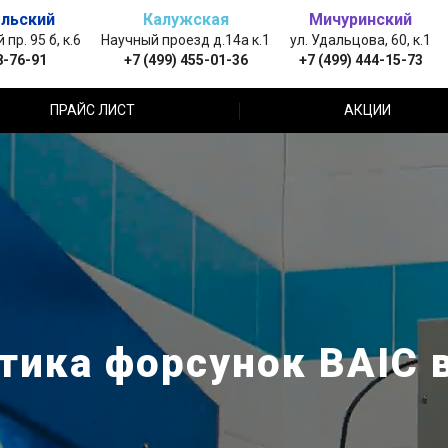
льский
Калужская
Мичуринский
пр. 95 б, к.6
Научный проезд д.14а к.1
ул. Удальцова, 60, к.1
8-76-91
+7 (499) 455-01-36
+7 (499) 444-15-73
ПРАЙС ЛИСТ
АКЦИИ
тика форсунок BAIC 