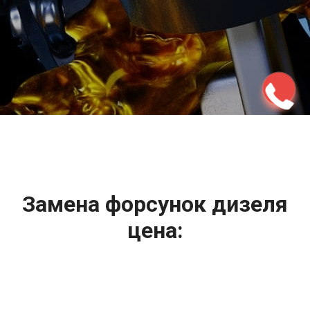
2500 руб
ться
Записаться
Замена форсунок дизеля
цена:
Ремонт форсунок