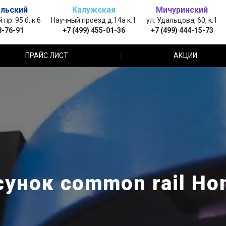
льский
Калужская
Мичуринский
пр. 95 б, к.6
Научный проезд д.14а к.1
ул. Удальцова, 60, к.1
8-76-91
+7 (499) 455-01-36
+7 (499) 444-15-73
ПРАЙС ЛИСТ
АКЦИИ
унок common rail Ho