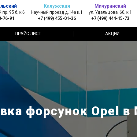
льский
Калужская
Мичуринский
пр. 95 б, к.6
Научный проезд д.14а к.1
ул. Удальцова, 60, к.1
8-76-91
+7 (499) 455-01-36
+7 (499) 444-15-73
ПРАЙС ЛИСТ
АКЦИИ
ка форсунок Opel в