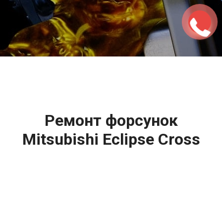
2500 руб
ться
Записаться
Ремонт форсунок
Mitsubishi Eclipse Cross
(Митсубиси Эклипс
Кроссо) цена:
Ремонт форсунок