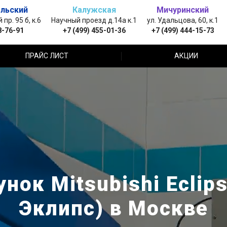
льский
Калужская
Мичуринский
пр. 95 б, к.6
Научный проезд д.14а к.1
ул. Удальцова, 60, к.1
8-76-91
+7 (499) 455-01-36
+7 (499) 444-15-73
ПРАЙС ЛИСТ
АКЦИИ
нок Mitsubishi Eclip
Эклипс) в Москве