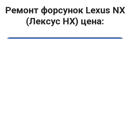
Ремонт форсунок Lexus NX
(Лексус НХ) цена:
Ремонт форсунок
От 6900
₽
Ремонт форсунок дизельных двигателей
От 4000
₽
Замена форсунок
От 4000
₽
Замена форсунок дизеля
От 4000
₽
Чистка форсунок
От 4000
₽
Промывка форсунок
От 1400
₽
Диагностика форсунок