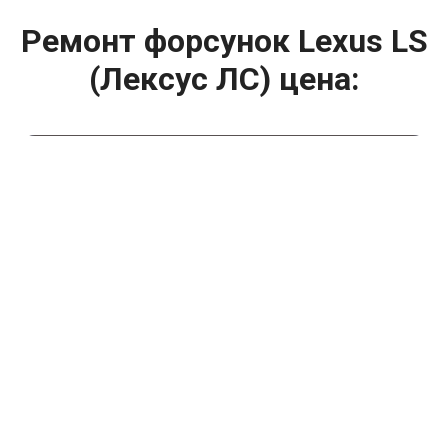
Ремонт форсунок Lexus LS
(Лексус ЛС) цена:
Ремонт форсунок
От 6900
₽
Ремонт форсунок дизельных двигателей
От 4000
₽
Замена форсунок
От 4000
₽
Замена форсунок дизеля
От 4000
₽
Чистка форсунок
От 4000
₽
Промывка форсунок
От 1400
₽
Диагностика форсунок