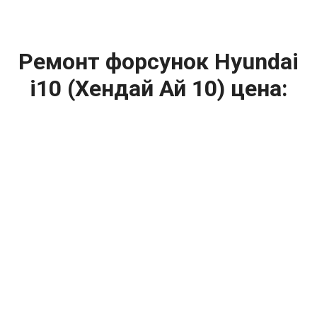
Ремонт форсунок Hyundai
i10 (Хендай Ай 10) цена:
Ремонт форсунок
От 6900
₽
Ремонт форсунок дизельных двигателей
От 4000
₽
Замена форсунок
От 4000
₽
Замена форсунок дизеля
От 4000
₽
Чистка форсунок
От 4000
₽
Промывка форсунок