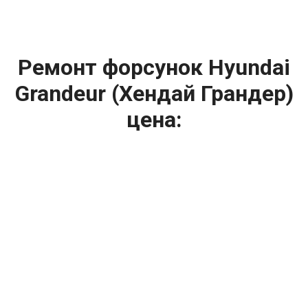
Ремонт форсунок Hyundai
Grandeur (Хендай Грандер)
цена:
Ремонт форсунок
От 6900
₽
Ремонт форсунок дизельных двигателей
От 4000
₽
Замена форсунок
От 4000
₽
Замена форсунок дизеля
От 4000
₽
Чистка форсунок