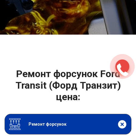
2500 руб
ться
Записаться
Ремонт форсунок Ford
Transit (Форд Транзит)
цена:
Ремонт форсунок