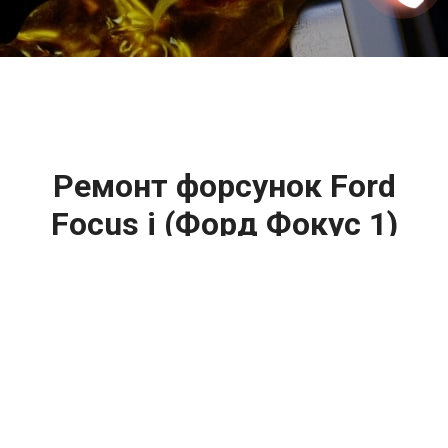
2500 руб
ться
Записаться
Ремонт форсунок Ford
Focus i (Форд Фокус 1)
цена:
Ремонт форсунок
От 6900
₽
Ремонт форсунок дизельных двигателей