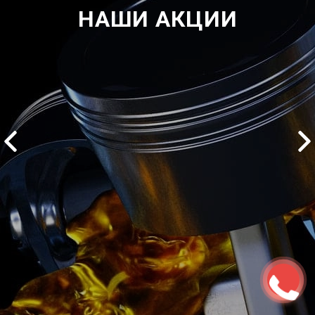
НАШИ АКЦИИ
2500 руб
ться
Записаться