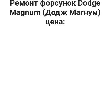
Ремонт форсунок Dodge
Magnum (Додж Магнум)
цена:
Ремонт форсунок
От 6900
₽
Ремонт форсунок дизельных двигателей
От 4000
₽
Замена форсунок
От 4000
₽
Замена форсунок дизеля
От 4000
₽
Чистка форсунок
От 4000
₽
Промывка форсунок
От 1400
₽
Диагностика форсунок