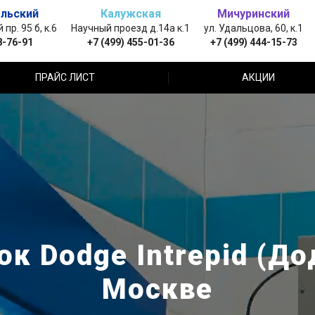
льский
Калужская
Мичуринский
пр. 95 б, к.6
Научный проезд д.14а к.1
ул. Удальцова, 60, к.1
8-76-91
+7 (499) 455-01-36
+7 (499) 444-15-73
ПРАЙС ЛИСТ
АКЦИИ
к Dodge Intrepid (Д
Москве