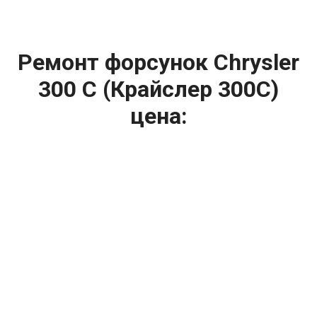
Ремонт форсунок Chrysler
300 C (Крайслер 300С)
цена:
Ремонт форсунок
От 6900
₽
Ремонт форсунок дизельных двигателей
От 4000
₽
Замена форсунок
От 4000
₽
Замена форсунок дизеля
От 4000
₽
Чистка форсунок