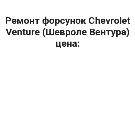
Ремонт форсунок Chevrolet
Venture (Шевроле Вентура)
цена:
Ремонт форсунок
От 6900
₽
Ремонт форсунок дизельных двигателей
От 4000
₽
Замена форсунок
От 4000
₽
Замена форсунок дизеля
От 4000
₽
Чистка форсунок