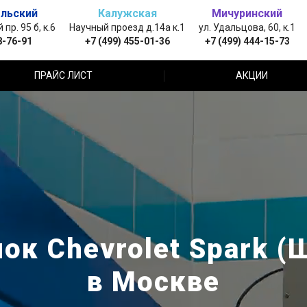
льский
Калужская
Мичуринский
пр. 95 б, к.6
Научный проезд д.14а к.1
ул. Удальцова, 60, к.1
8-76-91
+7 (499) 455-01-36
+7 (499) 444-15-73
ПРАЙС ЛИСТ
АКЦИИ
ок Chevrolet Spark (
в Москве