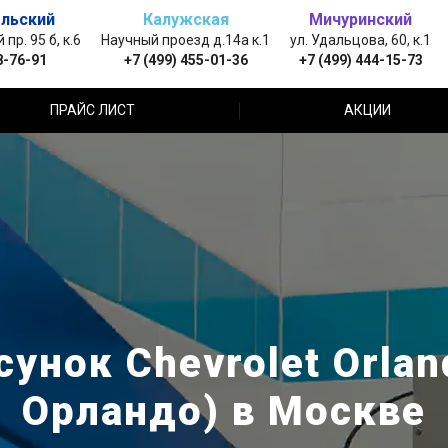
льский
Калужская
Мичуринский
пр. 95 б, к.6
Научный проезд д.14а к.1
ул. Удальцова, 60, к.1
8-76-91
+7 (499) 455-01-36
+7 (499) 444-15-73
ПРАЙС ЛИСТ
АКЦИИ
унок Chevrolet Orla
Орландо) в Москве