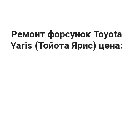
Ремонт форсунок Toyota
Yaris (Тойота Ярис) цена:
Ремонт форсунок
От 6900
₽
Ремонт форсунок дизельных двигателей
От 4000
₽
Замена форсунок
От 4000
₽
Замена форсунок дизеля
От 4000
₽
Чистка форсунок