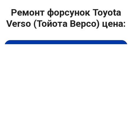
Ремонт форсунок Toyota
Verso (Тойота Версо) цена:
Ремонт форсунок
От 6900
₽
Ремонт форсунок дизельных двигателей
От 4000
₽
Замена форсунок
От 4000
₽
Замена форсунок дизеля
От 4000
₽
Чистка форсунок
От 4000
₽
Промывка форсунок
От 1400
₽
Диагностика форсунок