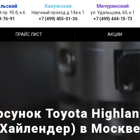
льский
Калужская
Мичуринский
пр. 95 б, к.6
Научный проезд д.14а к.1
ул. Удальцова, 60, к.1
8-76-91
+7 (499) 455-01-36
+7 (499) 444-15-73
ПРАЙС ЛИСТ
АКЦИИ
сунок Toyota Highlan
Хайлендер) в Москв