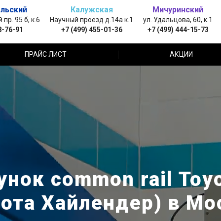
льский
Калужская
Мичуринский
пр. 95 б, к.6
Научный проезд д.14а к.1
ул. Удальцова, 60, к.1
8-76-91
+7 (499) 455-01-36
+7 (499) 444-15-73
ПРАЙС ЛИСТ
АКЦИИ
нок common rail Toyo
йота Хайлендер) в Мо