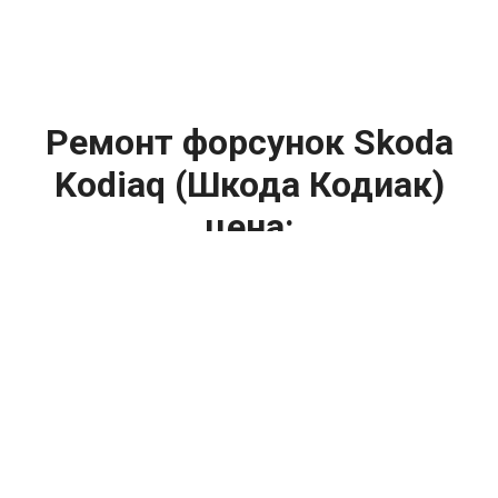
Ремонт форсунок Skoda
Kodiaq (Шкода Кодиак)
цена:
Ремонт форсунок
От 6900
₽
Ремонт форсунок дизельных двигателей
От 4000
₽
Замена форсунок
От 4000
₽
Замена форсунок дизеля