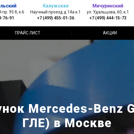
льский
Калужская
Мичуринский
пр. 95 б, к.6
Научный проезд д.14а к.1
ул. Удальцова, 60, к.1
8-76-91
+7 (499) 455-01-36
+7 (499) 444-15-73
ПРАЙС ЛИСТ
АКЦИИ
нок Mercedes-Benz 
ГЛЕ) в Москве