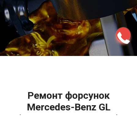
2500 руб
ться
Записаться
Ремонт форсунок
Mercedes-Benz GL
(Мерседес ГЛ класса)
цена: