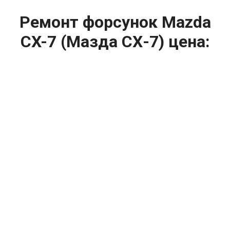
Ремонт форсунок Mazda
CX-7 (Мазда СХ-7) цена:
Ремонт форсунок
От 6900
₽
Ремонт форсунок дизельных двигателей
От 4000
₽
Замена форсунок
От 4000
₽
Замена форсунок дизеля
От 4000
₽
Чистка форсунок
От 4000
₽
Промывка форсунок
От 1400
₽
Диагностика форсунок