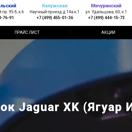
льский
Калужская
Мичуринский
пр. 95 б, к.6
Научный проезд д.14а к.1
ул. Удальцова, 60, к.1
8-76-91
+7 (499) 455-01-36
+7 (499) 444-15-73
ПРАЙС ЛИСТ
АКЦИИ
к Jaguar XK (Ягуар 