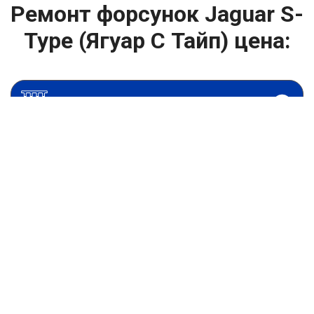
Ремонт форсунок Jaguar S-
Type (Ягуар С Тайп) цена:
Ремонт форсунок
От 6900
₽
Ремонт форсунок дизельных двигателей
От 4000
₽
Замена форсунок
От 4000
₽
Замена форсунок дизеля
От 4000
₽
Чистка форсунок
От 4000
₽
Промывка форсунок
От 1400
₽
Диагностика форсунок
От 6900
₽
Ремонт форсунок common rail