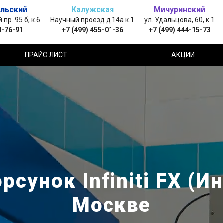
льский
Калужская
Мичуринский
пр. 95 б, к.6
Научный проезд д.14а к.1
ул. Удальцова, 60, к.1
8-76-91
+7 (499) 455-01-36
+7 (499) 444-15-73
ПРАЙС ЛИСТ
АКЦИИ
сунок Infiniti FX (И
Москве