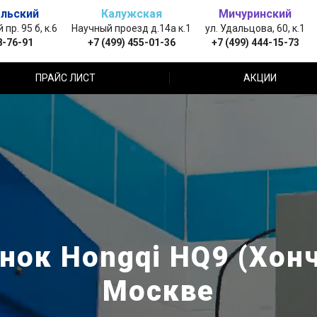
льский
Калужская
Мичуринский
пр. 95 б, к.6
Научный проезд д.14а к.1
ул. Удальцова, 60, к.1
8-76-91
+7 (499) 455-01-36
+7 (499) 444-15-73
ПРАЙС ЛИСТ
АКЦИИ
нок Hongqi HQ9 (Хонч
Москве