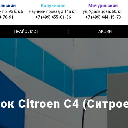
льский
Калужская
Мичуринский
пр. 95 б, к.6
Научный проезд д.14а к.1
ул. Удальцова, 60, к.1
8-76-91
+7 (499) 455-01-36
+7 (499) 444-15-73
ПРАЙС ЛИСТ
АКЦИИ
к Citroen C4 (Ситро