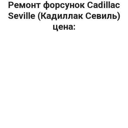
Ремонт форсунок Cadillac
Seville (Кадиллак Севиль)
цена:
Ремонт форсунок
От 6900
₽
Ремонт форсунок дизельных двигателей
От 4000
₽
Замена форсунок
От 4000
₽
Замена форсунок дизеля
От 4000
₽
Чистка форсунок
От 4000
₽
Промывка форсунок
От 1400
₽
Диагностика форсунок