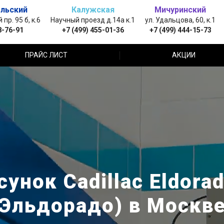
льский
Калужская
Мичуринский
пр. 95 б, к.6
Научный проезд д.14а к.1
ул. Удальцова, 60, к.1
8-76-91
+7 (499) 455-01-36
+7 (499) 444-15-73
ПРАЙС ЛИСТ
АКЦИИ
унок Cadillac Eldora
Эльдорадо) в Москв