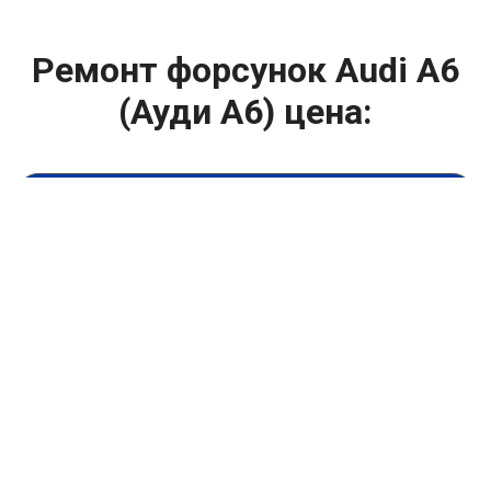
Ремонт форсунок Audi A6
(Ауди А6) цена:
Ремонт форсунок
От 6900
₽
Ремонт форсунок дизельных двигателей
От 4000
₽
Замена форсунок
От 4000
₽
Замена форсунок дизеля
От 4000
₽
Чистка форсунок
От 4000
₽
Промывка форсунок
От 1400
₽
Диагностика форсунок