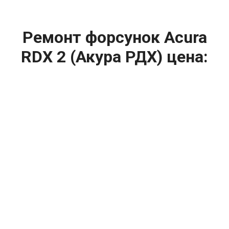
Ремонт форсунок Acura
RDX 2 (Акура РДХ) цена:
Ремонт форсунок
От 6900
₽
Ремонт форсунок дизельных двигателей
От 4000
₽
Замена форсунок
От 4000
₽
Замена форсунок дизеля
От 4000
₽
Чистка форсунок
От 4000
₽
Промывка форсунок