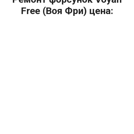
Free (Воя Фри) цена:
Ремонт форсунок
От 6900
₽
Ремонт форсунок дизельных двигателей
От 4000
₽
Замена форсунок
От 4000
₽
Замена форсунок дизеля
От 4000
₽
Чистка форсунок
От 4000
₽
Промывка форсунок
От 1400
₽
Диагностика форсунок
От 6900
₽
Ремонт форсунок common rail