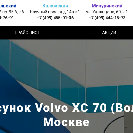
льский
Калужская
Мичуринский
пр. 95 б, к.6
Научный проезд д.14а к.1
ул. Удальцова, 60, к.1
8-76-91
+7 (499) 455-01-36
+7 (499) 444-15-73
ПРАЙС ЛИСТ
АКЦИИ
унок Volvo XC 70 (Во
Москве