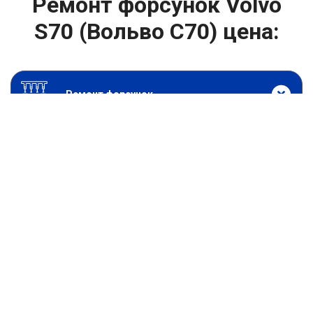
Ремонт форсунок Volvo
S70 (Вольво С70) цена:
Ремонт форсунок
От 6900
₽
Ремонт форсунок дизельных двигателей
От 4000
₽
Замена форсунок
От 4000
₽
Замена форсунок дизеля
От 4000
₽
Чистка форсунок
От 4000
₽
Промывка форсунок
От 1400
₽
Диагностика форсунок
От 6900
₽
Ремонт форсунок common rail