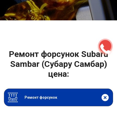
2500 руб
ться
Записаться
Ремонт форсунок Subaru
Sambar (Субару Самбар)
цена:
Ремонт форсунок
От 6900
₽
Ремонт форсунок дизельных двигателей